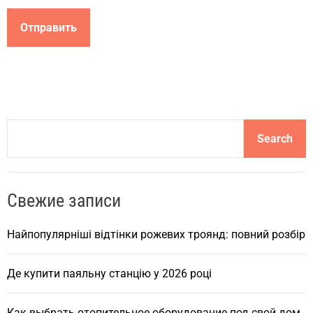
S
Search
e
a
r
Свежие записи
c
h
Найпопулярніші відтінки рожевих троянд: повний розбір
Де купити паяльну станцію у 2026 році
Как выбрать отопительное оборудование под свой дом