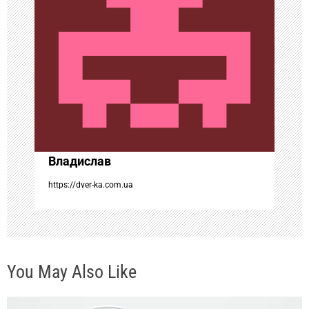
я
п
о
з
а
Владислав
п
https://dver-ka.com.ua
и
с
You May Also Like
я