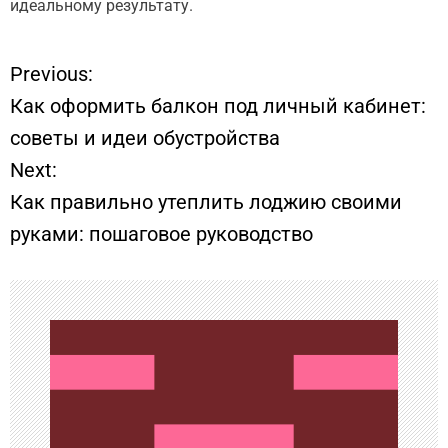
идеальному результату.
Previous:
Н
Как оформить балкон под личный кабинет:
а
советы и идеи обустройства
Next:
в
Как правильно утеплить лоджию своими
и
руками: пошаговое руководство
г
а
ц
и