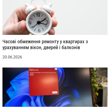
м
Часові обмеження ремонту у квартирах з
урахуванням вікон, дверей і балконів
20.06.2026