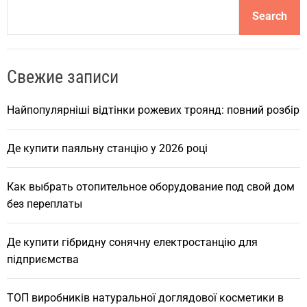
S
Search
e
a
r
Свежие записи
c
h
Найпопулярніші відтінки рожевих троянд: повний розбір
Де купити паяльну станцію у 2026 році
Как выбрать отопительное оборудование под свой дом
без переплаты
Де купити гібридну сонячну електростанцію для
підприємства
ТОП виробників натуральної доглядової косметики в