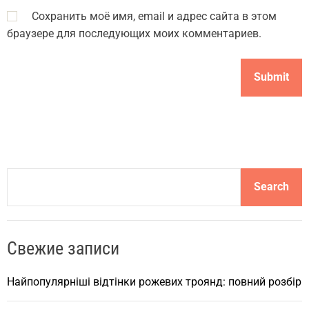
Сохранить моё имя, email и адрес сайта в этом
браузере для последующих моих комментариев.
S
Search
e
a
r
Свежие записи
c
h
Найпопулярніші відтінки рожевих троянд: повний розбір