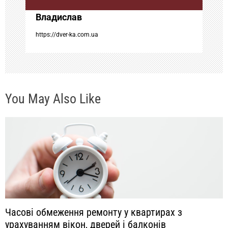
а
Владислав
п
https://dver-ka.com.ua
и
с
You May Also Like
я
м
Часові обмеження ремонту у квартирах з
урахуванням вікон, дверей і балконів