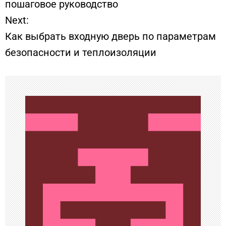
пошаговое руководство
Next:
в
Как выбрать входную дверь по параметрам
и
безопасности и теплоизоляции
г
а
ц
и
я
п
о