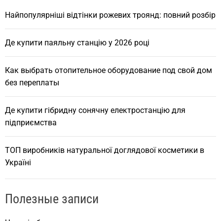
h
Найпопулярніші відтінки рожевих троянд: повний розбір
Де купити паяльну станцію у 2026 році
Как выбрать отопительное оборудование под свой дом
без переплаты
Де купити гібридну сонячну електростанцію для
підприємства
ТОП виробників натуральної доглядової косметики в
Україні
Полезные записи