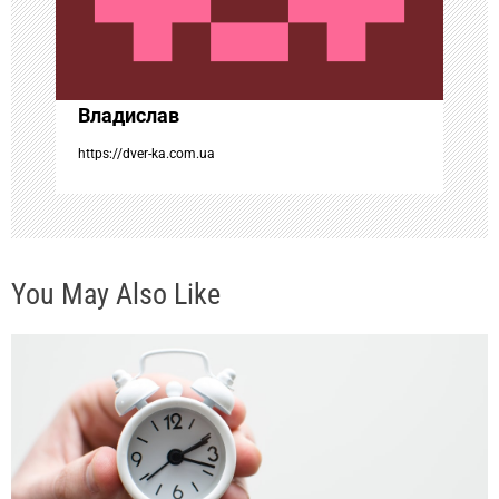
з
а
Владислав
п
https://dver-ka.com.ua
и
с
You May Also Like
я
м