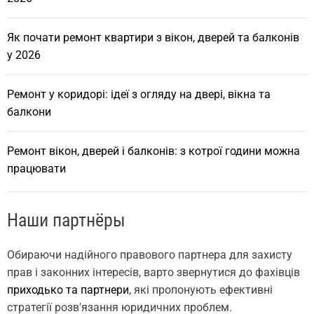
Як почати ремонт квартири з вікон, дверей та балконів
у 2026
Ремонт у коридорі: ідеї з огляду на двері, вікна та
балкони
Ремонт вікон, дверей і балконів: з котрої години можна
працювати
Наши партнёры
Обираючи надійного правового партнера для захисту
прав і законних інтересів, варто звернутися до фахівців
приходько та партнери
, які пропонують ефективні
стратегії розв'язання юридичних проблем.