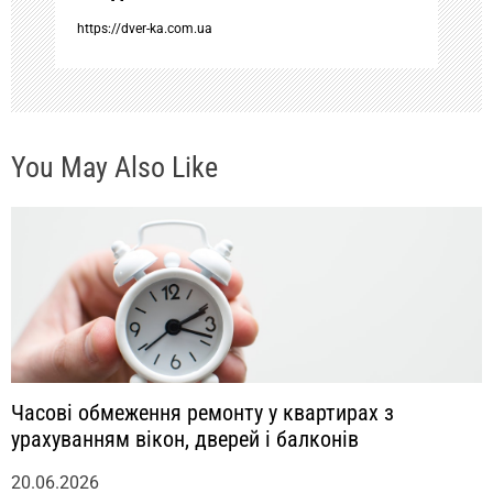
п
https://dver-ka.com.ua
и
с
You May Also Like
я
м
Часові обмеження ремонту у квартирах з
урахуванням вікон, дверей і балконів
20.06.2026