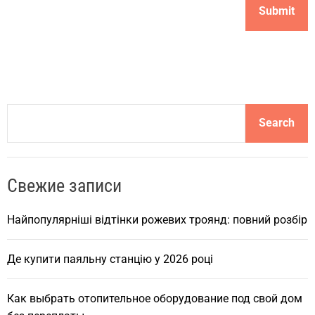
S
Search
e
a
r
Свежие записи
c
h
Найпопулярніші відтінки рожевих троянд: повний розбір
Де купити паяльну станцію у 2026 році
Как выбрать отопительное оборудование под свой дом