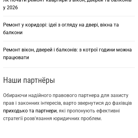
у 2026
Ремонт у коридорі: ідеї з огляду на двері, вікна та
балкони
Ремонт вікон, дверей і балконів: з котрої години можна
працювати
Наши партнёры
Обираючи надійного правового партнера для захисту
прав і законних інтересів, варто звернутися до фахівців
приходько та партнери
, які пропонують ефективні
стратегії розв'язання юридичних проблем.