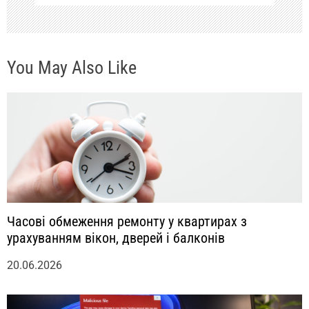
и
с
You May Also Like
я
м
Часові обмеження ремонту у квартирах з
урахуванням вікон, дверей і балконів
20.06.2026