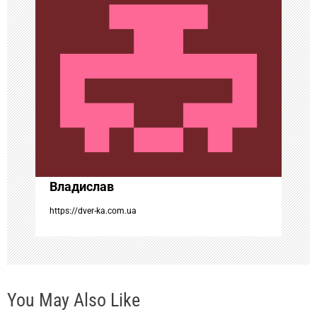
я
п
о
з
а
Владислав
п
https://dver-ka.com.ua
и
с
You May Also Like
я