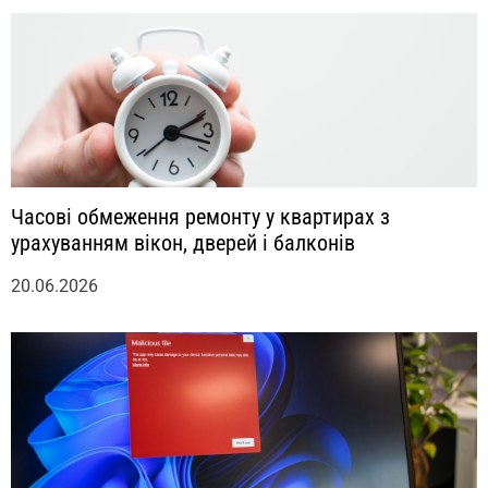
м
Часові обмеження ремонту у квартирах з
урахуванням вікон, дверей і балконів
20.06.2026