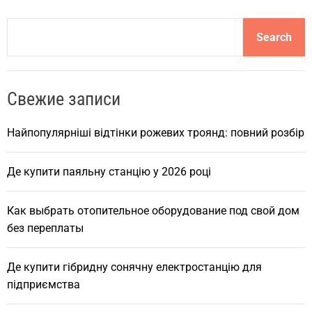
S
Search
e
a
r
Свежие записи
c
h
Найпопулярніші відтінки рожевих троянд: повний розбір
Де купити паяльну станцію у 2026 році
Как выбрать отопительное оборудование под свой дом
без переплаты
Де купити гібридну сонячну електростанцію для
підприємства