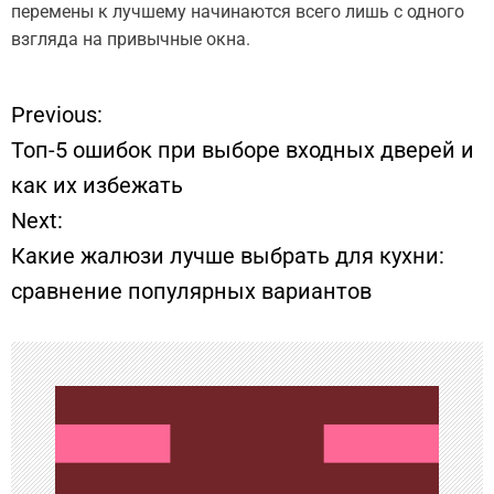
перемены к лучшему начинаются всего лишь с одного
взгляда на привычные окна.
Previous:
Н
Топ-5 ошибок при выборе входных дверей и
а
как их избежать
Next:
в
Какие жалюзи лучше выбрать для кухни:
и
сравнение популярных вариантов
г
а
ц
и