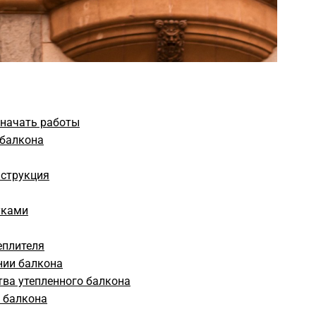
 начать работы
 балкона
нструкция
уками
еплителя
нии балкона
тва утепленного балкона
 балкона