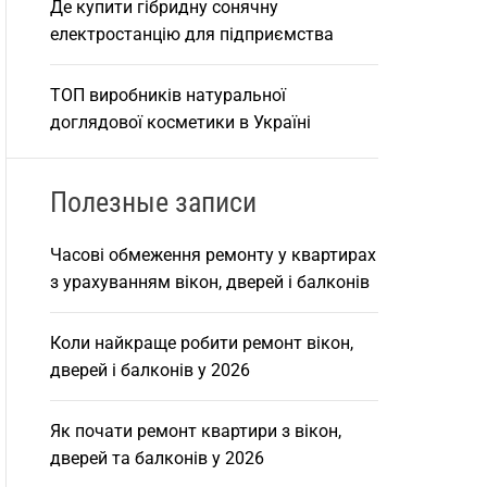
Де купити гібридну сонячну
електростанцію для підприємства
ТОП виробників натуральної
доглядової косметики в Україні
Полезные записи
Часові обмеження ремонту у квартирах
з урахуванням вікон, дверей і балконів
Коли найкраще робити ремонт вікон,
дверей і балконів у 2026
Як почати ремонт квартири з вікон,
дверей та балконів у 2026