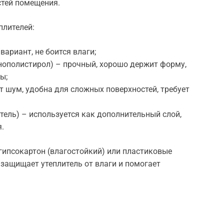
стей помещения.
плителей:
ариант, не боится влаги;
нополистирол) – прочный, хорошо держит форму,
ы;
т шум, удобна для сложных поверхностей, требует
ель) – используется как дополнительный слой,
.
гипсокартон (влагостойкий) или пластиковые
 защищает утеплитель от влаги и помогает