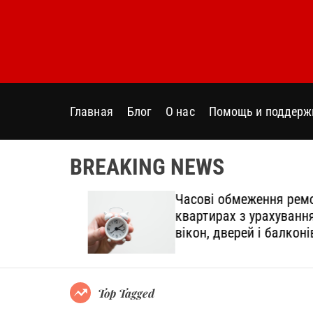
S
k
i
p
t
o
Главная
Блог
О нас
Помощь и поддерж
c
o
n
BREAKING NEWS
t
e
дтінки
Часові обмеження ремонт
n
овний
квартирах з урахуванням
t
вікон, дверей і балконів
Top Tagged