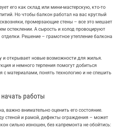
зует его как склад или мини-мастерскую, кто-то
питий. Но чтобы балкон работал на вас круглый
р, сквозняки, промерзающие стены – все это мешает
ем остеклении. А сырость и холод провоцируют
и отделки. Решение – грамотное утепление балкона
 и открывает новые возможности для жилья.
укция и немного терпения помогут добиться
ся с материалами, понять технологию и не спешить
о начать работы
на, важно внимательно оценить его состояние.
ду стеной и рамой, дефекты ограждения – может
кон сильно изношен, без капремонта не обойтись: