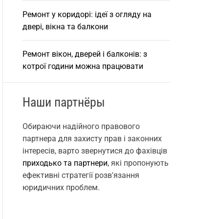
Ремонт у коридорі: ідеї з огляду на
двері, вікна та балкони
Ремонт вікон, дверей і балконів: з
котрої години можна працювати
Наши партнёры
Обираючи надійного правового
партнера для захисту прав і законних
інтересів, варто звернутися до фахівців
приходько та партнери
, які пропонують
ефективні стратегії розв'язання
юридичних проблем.