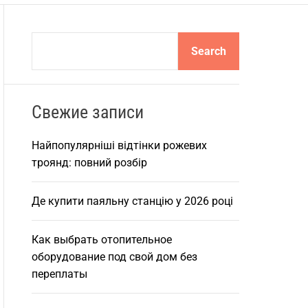
S
Search
e
a
r
Свежие записи
c
h
Найпопулярніші відтінки рожевих
троянд: повний розбір
Де купити паяльну станцію у 2026 році
Как выбрать отопительное
оборудование под свой дом без
переплаты