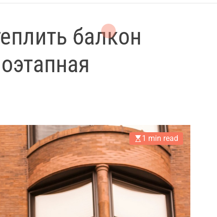
теплить балкон
поэтапная
1 min read