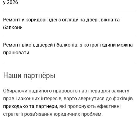
у 2026
Ремонт у коридорі: ідеї з огляду на двері, вікна та
балкони
Ремонт вікон, дверей і балконів: з котрої години можна
працювати
Наши партнёры
Обираючи надійного правового партнера для захисту
прав і законних інтересів, варто звернутися до фахівців
приходько та партнери
, які пропонують ефективні
стратегії розв'язання юридичних проблем.