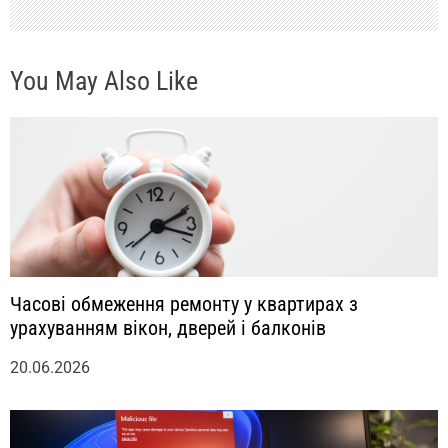
с
You May Also Like
я
м
Часові обмеження ремонту у квартирах з
урахуванням вікон, дверей і балконів
20.06.2026