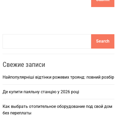
S
Search
e
a
r
Свежие записи
c
h
Найпопулярніші відтінки рожевих троянд: повний розбір
Де купити паяльну станцію у 2026 році
Как выбрать отопительное оборудование под свой дом
без переплаты