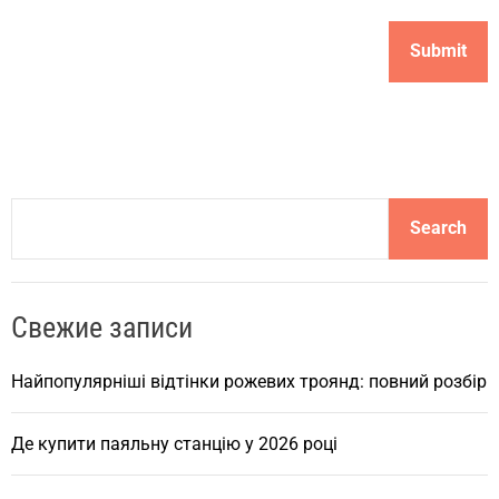
S
Search
e
a
r
Свежие записи
c
h
Найпопулярніші відтінки рожевих троянд: повний розбір
Де купити паяльну станцію у 2026 році