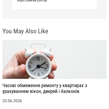
https://dver-ka.com.ua
и
с
You May Also Like
я
м
Часові обмеження ремонту у квартирах з
урахуванням вікон, дверей і балконів
20.06.2026