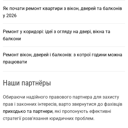
Як почати ремонт квартири з вікон, дверей та балконів
у 2026
Ремонт у коридорі: ідеї з огляду на двері, вікна та
балкони
Ремонт вікон, дверей і балконів: з котрої години можна
працювати
Наши партнёры
Обираючи надійного правового партнера для захисту
прав і законних інтересів, варто звернутися до фахівців
приходько та партнери
, які пропонують ефективні
стратегії розв'язання юридичних проблем.