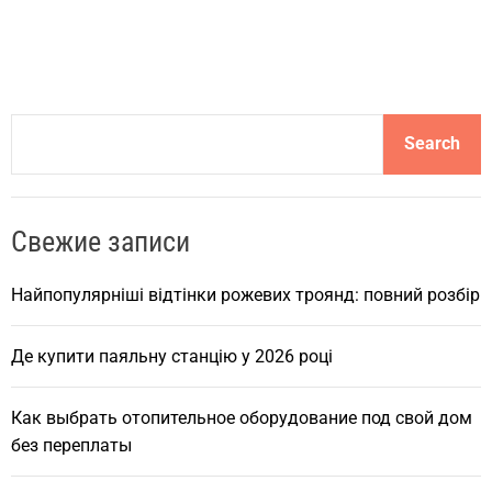
S
Search
e
a
r
Свежие записи
c
h
Найпопулярніші відтінки рожевих троянд: повний розбір
Де купити паяльну станцію у 2026 році
Как выбрать отопительное оборудование под свой дом
без переплаты