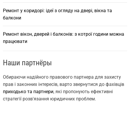
Ремонт у коридорі: ідеї з огляду на двері, вікна та
балкони
Ремонт вікон, дверей і балконів: з котрої години можна
працювати
Наши партнёры
Обираючи надійного правового партнера для захисту
прав і законних інтересів, варто звернутися до фахівців
приходько та партнери
, які пропонують ефективні
стратегії розв'язання юридичних проблем.