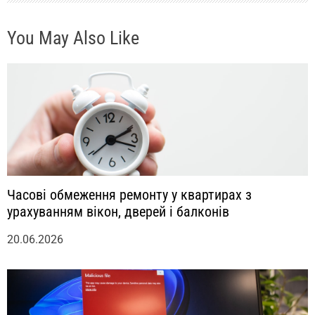
с
You May Also Like
я
м
Часові обмеження ремонту у квартирах з
урахуванням вікон, дверей і балконів
20.06.2026