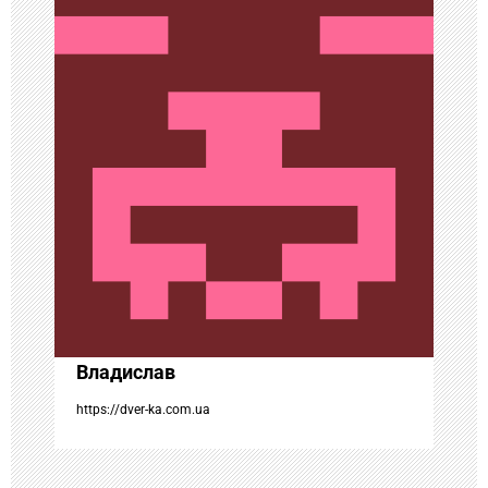
ц
и
я
п
о
з
а
Владислав
п
https://dver-ka.com.ua
и