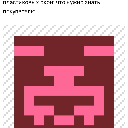
пластиковых окон: что нужно знать
покупателю
г
а
ц
и
я
п
о
з
а