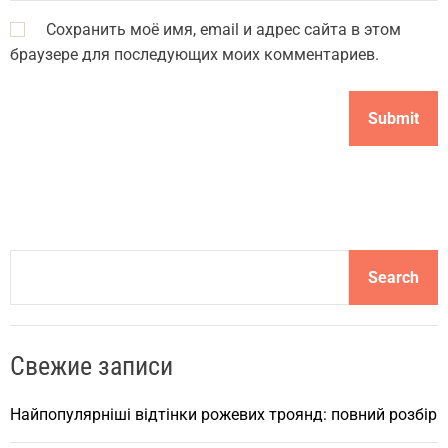
Сохранить моё имя, email и адрес сайта в этом
браузере для последующих моих комментариев.
S
Search
e
a
r
Свежие записи
c
h
Найпопулярніші відтінки рожевих троянд: повний розбір