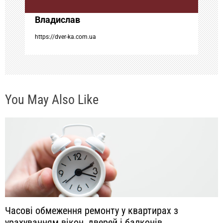
п
Владислав
и
https://dver-ka.com.ua
с
я
You May Also Like
м
Часові обмеження ремонту у квартирах з
урахуванням вікон, дверей і балконів