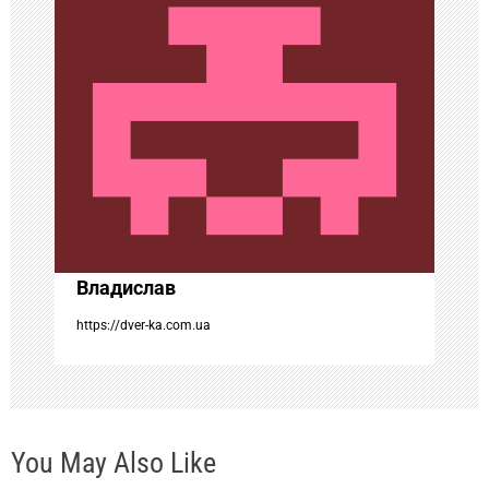
я
п
о
з
а
Владислав
п
https://dver-ka.com.ua
и
с
You May Also Like
я