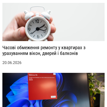
м
Часові обмеження ремонту у квартирах з
урахуванням вікон, дверей і балконів
20.06.2026