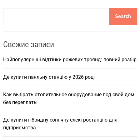
S
Search
e
a
r
Свежие записи
c
h
Найпопулярніші відтінки рожевих троянд: повний розбір
Де купити паяльну станцію у 2026 році
Как выбрать отопительное оборудование под свой дом
без переплаты
Де купити гібридну сонячну електростанцію для
підприємства