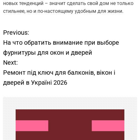
новых тенденций – значит сделать свой дом не только
стильнее, но и по-настоящему удобным для жизни.
Previous:
Н
На что обратить внимание при выборе
а
фурнитуры для окон и дверей
Next:
в
Ремонт під ключ для балконів, вікон і
и
дверей в Україні 2026
г
а
ц
и