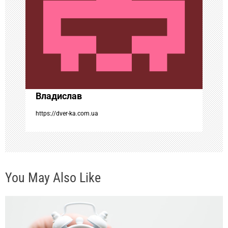
п
о
з
а
Владислав
п
https://dver-ka.com.ua
и
с
You May Also Like
я
м