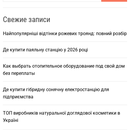
a
r
Свежие записи
c
h
Найпопулярніші відтінки рожевих троянд: повний розбір
Де купити паяльну станцію у 2026 році
Как выбрать отопительное оборудование под свой дом
без переплаты
Де купити гібридну сонячну електростанцію для
підприємства
ТОП виробників натуральної доглядової косметики в
Україні