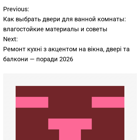
Previous:
Н
Как выбрать двери для ванной комнаты:
а
влагостойкие материалы и советы
Next:
в
Ремонт кухні з акцентом на вікна, двері та
и
балкони — поради 2026
г
а
ц
и
я