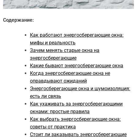
Содержание:
Как работают энергосберегающие окна:
мифы и реальность
Зачем менять старые окна на
энергосберегающие
Какие бывают энергосберегающие окна
Когда энергосберегающие окна не
оправдывают ожиданий
Энергосберегающие окна и шумоизоляция:
есть ли связь
Как ухаживать за энергосберегающими
окнами: простые правила
Как выбрать энергосберегающие окна:
советы от практика
Стоит ли заказывать энергосберегающие