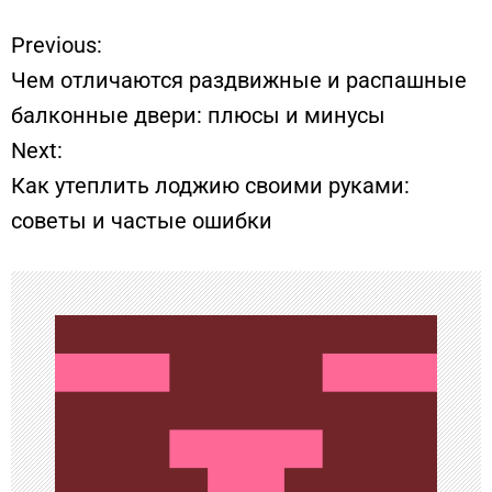
Previous:
Н
Чем отличаются раздвижные и распашные
а
балконные двери: плюсы и минусы
Next:
в
Как утеплить лоджию своими руками:
и
советы и частые ошибки
г
а
ц
и
я