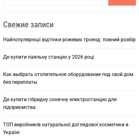
a
r
Свежие записи
c
h
Найпопулярніші відтінки рожевих троянд: повний розбір
Де купити паяльну станцію у 2026 році
Как выбрать отопительное оборудование под свой дом
без переплаты
Де купити гібридну сонячну електростанцію для
підприємства
ТОП виробників натуральної доглядової косметики в
Україні