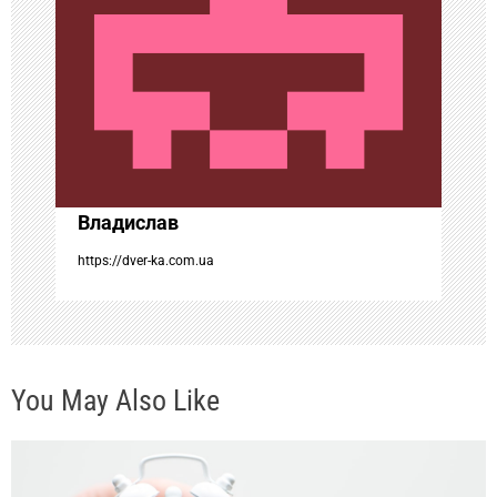
п
о
з
а
Владислав
п
https://dver-ka.com.ua
и
с
You May Also Like
я
м