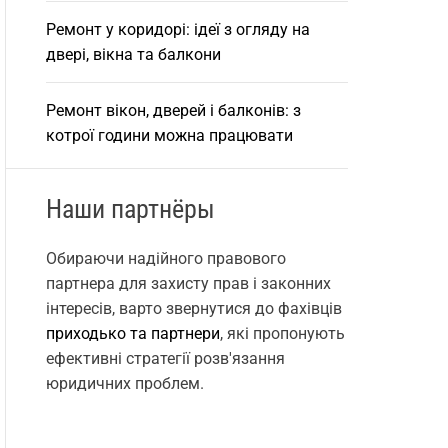
Ремонт у коридорі: ідеї з огляду на
двері, вікна та балкони
Ремонт вікон, дверей і балконів: з
котрої години можна працювати
Наши партнёры
Обираючи надійного правового
партнера для захисту прав і законних
інтересів, варто звернутися до фахівців
приходько та партнери
, які пропонують
ефективні стратегії розв'язання
юридичних проблем.