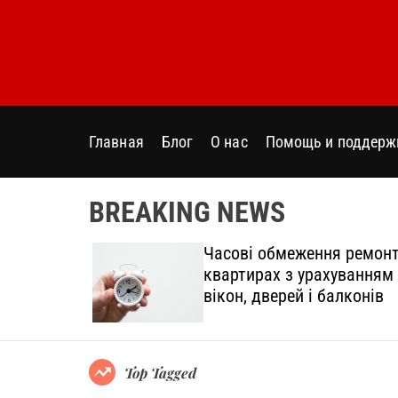
S
k
i
p
t
o
Главная
Блог
О нас
Помощь и поддерж
c
o
n
BREAKING NEWS
t
e
дтінки
Часові обмеження ремонт
n
овний
квартирах з урахуванням
t
вікон, дверей і балконів
Top Tagged