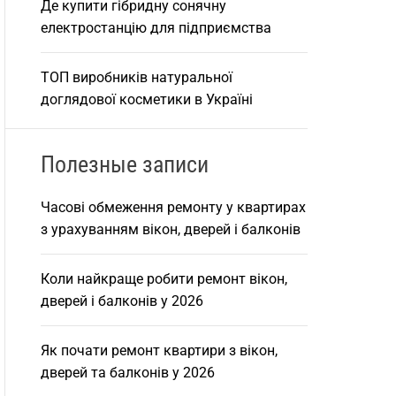
Де купити гібридну сонячну
електростанцію для підприємства
ТОП виробників натуральної
доглядової косметики в Україні
Полезные записи
Часові обмеження ремонту у квартирах
з урахуванням вікон, дверей і балконів
Коли найкраще робити ремонт вікон,
дверей і балконів у 2026
Як почати ремонт квартири з вікон,
дверей та балконів у 2026