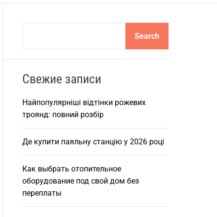
S
Search
e
a
r
Свежие записи
c
h
Найпопулярніші відтінки рожевих
троянд: повний розбір
Де купити паяльну станцію у 2026 році
Как выбрать отопительное
оборудование под свой дом без
переплаты