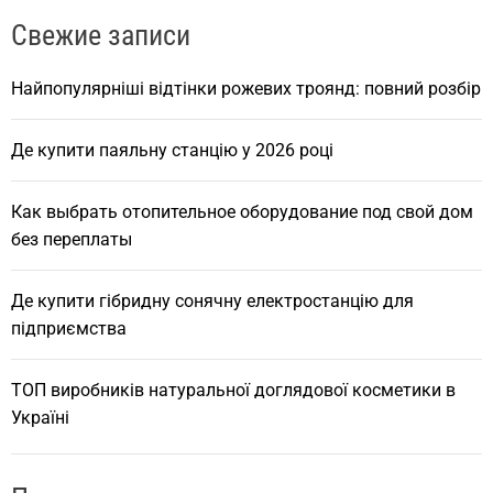
r
Свежие записи
c
h
Найпопулярніші відтінки рожевих троянд: повний розбір
Де купити паяльну станцію у 2026 році
Как выбрать отопительное оборудование под свой дом
без переплаты
Де купити гібридну сонячну електростанцію для
підприємства
ТОП виробників натуральної доглядової косметики в
Україні