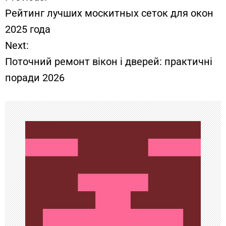
Н
Рейтинг лучших москитных сеток для окон
а
2025 года
Next:
в
Поточний ремонт вікон і дверей: практичні
и
поради 2026
г
а
ц
и
я
п