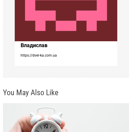
о
з
а
Владислав
п
https://dver-ka.com.ua
и
с
You May Also Like
я
м