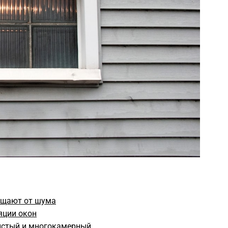
ищают от шума
яции окон
олстый и многокамерный