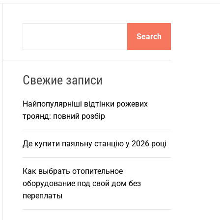
S
Search
e
a
r
Свежие записи
c
h
Найпопулярніші відтінки рожевих
троянд: повний розбір
Де купити паяльну станцію у 2026 році
Как выбрать отопительное
оборудование под свой дом без
переплаты