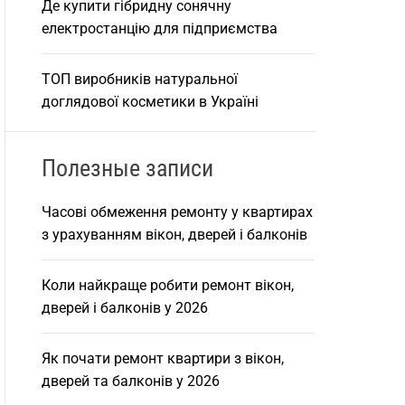
Де купити гібридну сонячну
електростанцію для підприємства
ТОП виробників натуральної
доглядової косметики в Україні
Полезные записи
Часові обмеження ремонту у квартирах
з урахуванням вікон, дверей і балконів
Коли найкраще робити ремонт вікон,
дверей і балконів у 2026
Як почати ремонт квартири з вікон,
дверей та балконів у 2026