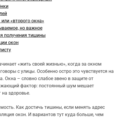
ёнки
лей
 или «второго окна»
ываемое, но важное
ля получения тишины
ции окон
листу
ачинает «жить своей жизнью», когда за окном
говоры с улицы. Особенно остро это чувствуется на
. Окна – словно слабое звено в защите от
дражающий фактор: постоянный шум мешает
 на здоровье.
имость. Как достичь тишины, если менять адрес
яция окон. И вариантов тут куда больше, чем