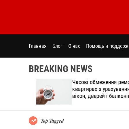
S
k
i
p
t
o
Главная
Блог
О нас
Помощь и поддерж
c
o
n
BREAKING NEWS
t
e
дтінки
Часові обмеження ремонт
n
овний
квартирах з урахуванням
t
вікон, дверей і балконів
Top Tagged