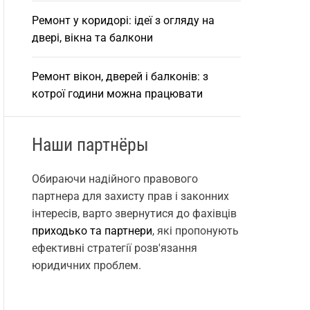
Ремонт у коридорі: ідеї з огляду на
двері, вікна та балкони
Ремонт вікон, дверей і балконів: з
котрої години можна працювати
Наши партнёры
Обираючи надійного правового
партнера для захисту прав і законних
інтересів, варто звернутися до фахівців
приходько та партнери
, які пропонують
ефективні стратегії розв'язання
юридичних проблем.