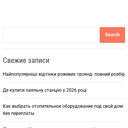
S
Search
e
a
r
Свежие записи
c
h
Найпопулярніші відтінки рожевих троянд: повний розбір
Де купити паяльну станцію у 2026 році
Как выбрать отопительное оборудование под свой дом
без переплаты