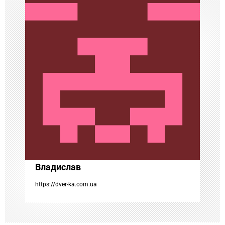
ц
и
я
п
о
з
а
Владислав
п
https://dver-ka.com.ua
и