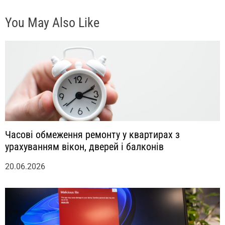
с
You May Also Like
я
м
Часові обмеження ремонту у квартирах з
урахуванням вікон, дверей і балконів
20.06.2026