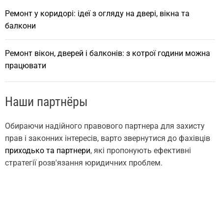
Ремонт у коридорі: ідеї з огляду на двері, вікна та
балкони
Ремонт вікон, дверей і балконів: з котрої години можна
працювати
Наши партнёры
Обираючи надійного правового партнера для захисту
прав і законних інтересів, варто звернутися до фахівців
приходько та партнери
, які пропонують ефективні
стратегії розв'язання юридичних проблем.