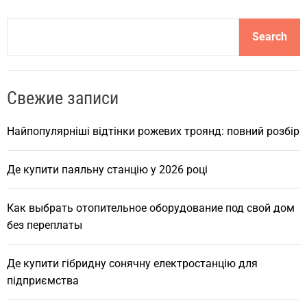
S
Search
e
a
r
Свежие записи
c
h
Найпопулярніші відтінки рожевих троянд: повний розбір
Де купити паяльну станцію у 2026 році
Как выбрать отопительное оборудование под свой дом
без переплаты
Де купити гібридну сонячну електростанцію для
підприємства