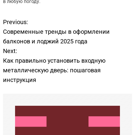
в любую погоду.
Previous:
Н
Современные тренды в оформлении
а
балконов и лоджий 2025 года
Next:
в
Как правильно установить входную
и
металлическую дверь: пошаговая
инструкция
г
а
ц
и