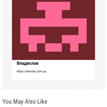
я
п
о
з
а
п
Владислав
и
https://dver-ka.com.ua
с
я
You May Also Like
м