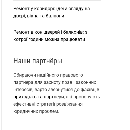
Ремонт у коридорі: ідеї з огляду на
двері, вікна та балкони
Ремонт вікон, дверей і балконів: з
котрої години можна працювати
Наши партнёры
Обираючи надійного правового
партнера для захисту прав і законних
інтересів, варто звернутися до фахівців
приходько та партнери
, які пропонують
ефективні стратегії розв'язання
юридичних проблем.