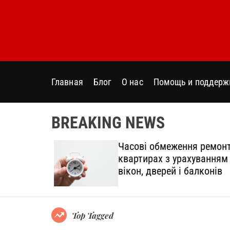
S
k
i
p
t
o
Главная
Блог
О нас
Помощь и поддерж
c
o
n
BREAKING NEWS
t
e
дтінки
Часові обмеження ремонт
n
овний
квартирах з урахуванням
t
вікон, дверей і балконів
Top Tagged