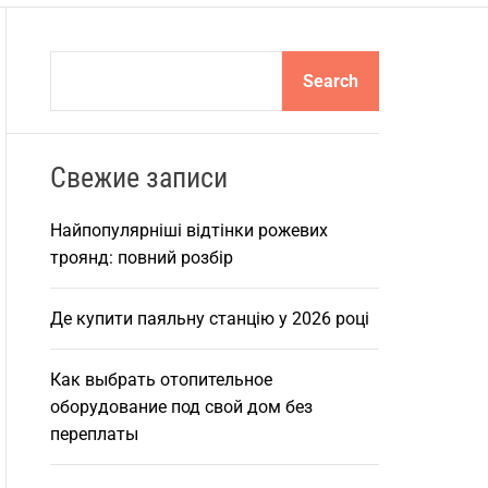
S
Search
e
a
r
Свежие записи
c
h
Найпопулярніші відтінки рожевих
троянд: повний розбір
Де купити паяльну станцію у 2026 році
Как выбрать отопительное
оборудование под свой дом без
переплаты