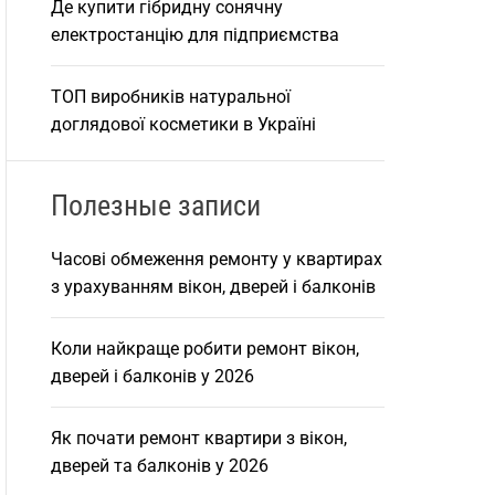
Де купити гібридну сонячну
електростанцію для підприємства
ТОП виробників натуральної
доглядової косметики в Україні
Полезные записи
Часові обмеження ремонту у квартирах
з урахуванням вікон, дверей і балконів
Коли найкраще робити ремонт вікон,
дверей і балконів у 2026
Як почати ремонт квартири з вікон,
дверей та балконів у 2026