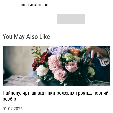
п
https://dver-ka.com.ua
и
с
You May Also Like
я
м
Найпопулярніші відтінки рожевих троянд: повний
розбір
01.07.2026