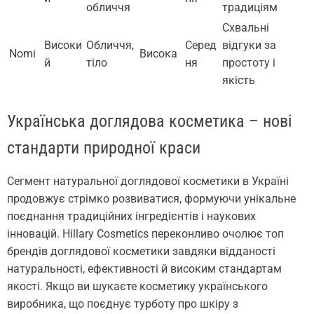
обличчя
традиціям
Схвальні
Високи
Обличчя,
Серед
відгуки за
Nomi
Висока
й
тіло
ня
простоту і
якість
Українська доглядова косметика – нові
стандарти природної краси
Сегмент натуральної доглядової косметики в Україні
продовжує стрімко розвиватися, формуючи унікальне
поєднання традиційних інгредієнтів і наукових
інновацій. Hillary Cosmetics переконливо очолює топ
брендів доглядової косметики завдяки відданості
натуральності, ефективності й високим стандартам
якості. Якщо ви шукаєте косметику українського
виробника, що поєднує турботу про шкіру з