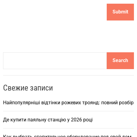
S
Search
e
a
r
Свежие записи
c
h
Найпопулярніші відтінки рожевих троянд: повний розбір
Де купити паяльну станцію у 2026 році
Как выбрать отопительное оборудование под свой дом