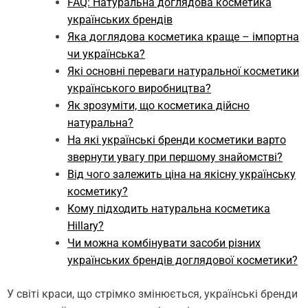
FAQ: Натуральна доглядова косметика
українських брендів
Яка доглядова косметика краще – імпортна
чи українська?
Які основні переваги натуральної косметики
українського виробництва?
Як зрозуміти, що косметика дійсно
натуральна?
На які українські бренди косметики варто
звернути увагу при першому знайомстві?
Від чого залежить ціна на якісну українську
косметику?
Кому підходить натуральна косметика
Hillary?
Чи можна комбінувати засоби різних
українських брендів доглядової косметики?
У світі краси, що стрімко змінюється, українські бренди