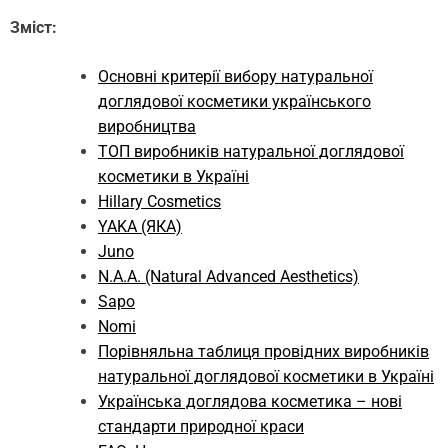
Зміст:
Основні критерії вибору натуральної
доглядової косметики українського
виробництва
ТОП виробників натуральної доглядової
косметики в Україні
Hillary Cosmetics
YAKA (ЯКА)
Juno
N.A.A. (Natural Advanced Aesthetics)
Sapo
Nomi
Порівняльна таблиця провідних виробників
натуральної доглядової косметики в Україні
Українська доглядова косметика – нові
стандарти природної краси