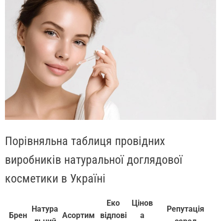
Порівняльна таблиця провідних
виробників натуральної доглядової
косметики в Україні
Еко
Цінов
Натура
Репутація
Брен
Асортим
відпові
а