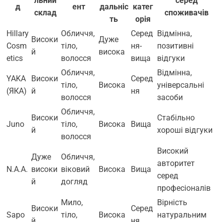
льний
серед
д
ент
дальніс
катег
склад
споживачів
ть
орія
Hillary
Обличчя,
Серед
Відмінна,
Високи
Дуже
Cosm
тіло,
ня-
позитивні
й
висока
etics
волосся
вища
відгуки
Обличчя,
Відмінна,
YAKA
Високи
Серед
тіло,
Висока
універсальні
(ЯКА)
й
ня
волосся
засоби
Обличчя,
Високи
Стабільно
Juno
тіло,
Висока
Вища
й
хороші відгуки
волосся
Високий
Дуже
Обличчя,
авторитет
N.A.A.
високи
віковий
Висока
Вища
серед
й
догляд
професіоналів
Мило,
Вірність
Високи
Серед
Sapo
тіло,
Висока
натуральним
й
ня