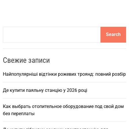
S
Search
e
a
r
Свежие записи
c
h
Найпопулярніші відтінки рожевих троянд: повний розбір
Де купити паяльну станцію у 2026 році
Как выбрать отопительное оборудование под свой дом
без переплаты