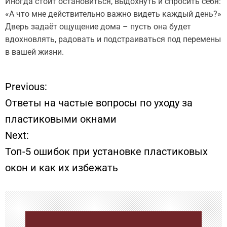
Иногда стоит остановиться, выдохнуть и спросить себя:
«А что мне действительно важно видеть каждый день?»
Дверь задаёт ощущение дома – пусть она будет
вдохновлять, радовать и подстраиваться под перемены
в вашей жизни.
Previous:
Н
Ответы на частые вопросы по уходу за
а
пластиковыми окнами
Next:
в
Топ-5 ошибок при установке пластиковых
и
окон и как их избежать
г
а