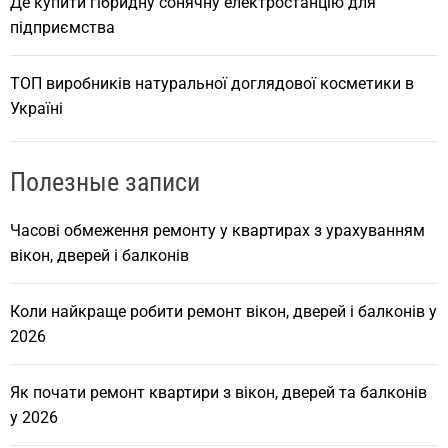
Де купити гібридну сонячну електростанцію для
підприємства
ТОП виробників натуральної доглядової косметики в
Україні
Полезные записи
Часові обмеження ремонту у квартирах з урахуванням
вікон, дверей і балконів
Коли найкраще робити ремонт вікон, дверей і балконів у
2026
Як почати ремонт квартири з вікон, дверей та балконів
у 2026