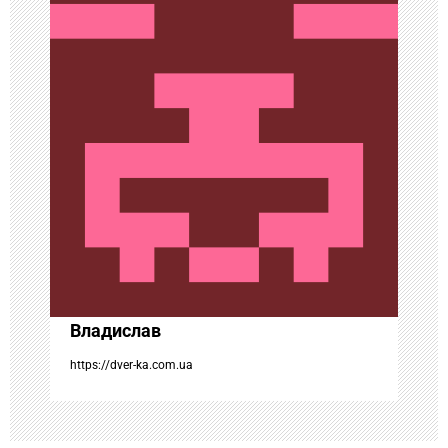
ц
и
я
п
о
з
а
Владислав
п
https://dver-ka.com.ua
и