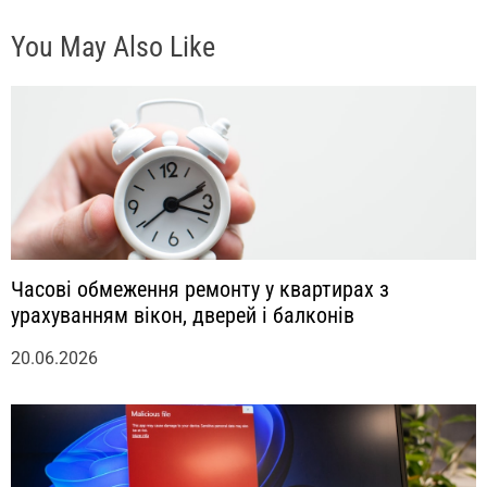
с
You May Also Like
я
м
Часові обмеження ремонту у квартирах з
урахуванням вікон, дверей і балконів
20.06.2026