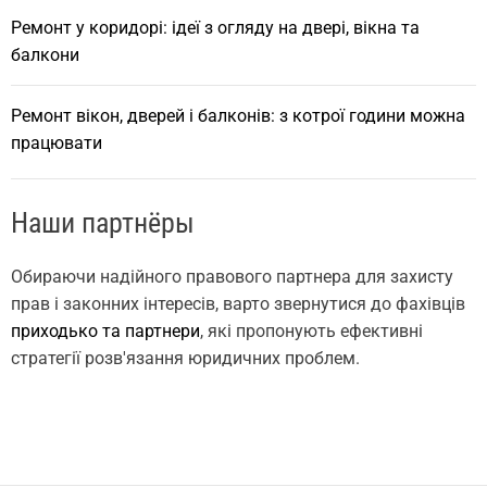
Ремонт у коридорі: ідеї з огляду на двері, вікна та
балкони
Ремонт вікон, дверей і балконів: з котрої години можна
працювати
Наши партнёры
Обираючи надійного правового партнера для захисту
прав і законних інтересів, варто звернутися до фахівців
приходько та партнери
, які пропонують ефективні
стратегії розв'язання юридичних проблем.