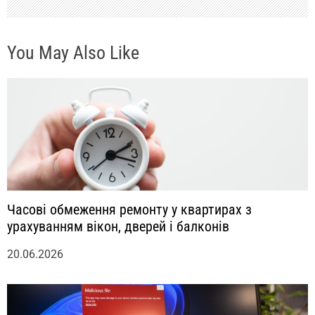
с
You May Also Like
я
м
Часові обмеження ремонту у квартирах з
урахуванням вікон, дверей і балконів
20.06.2026