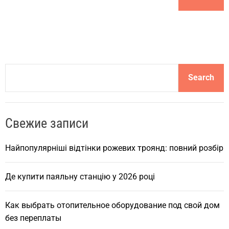
S
Search
e
a
r
Свежие записи
c
h
Найпопулярніші відтінки рожевих троянд: повний розбір
Де купити паяльну станцію у 2026 році
Как выбрать отопительное оборудование под свой дом
без переплаты