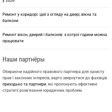
у 2026
Ремонт у коридорі: ідеї з огляду на двері, вікна та
балкони
Ремонт вікон, дверей і балконів: з котрої години можна
працювати
Наши партнёры
Обираючи надійного правового партнера для захисту
прав і законних інтересів, варто звернутися до фахівців
приходько та партнери
, які пропонують ефективні
стратегії розв'язання юридичних проблем.