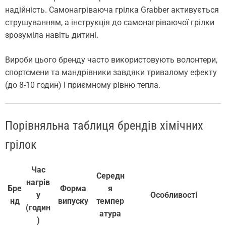
надійність. Самонагріваюча грілка Grabber активується
струшуванням, а інструкція до самонагріваючої грілки
зрозуміла навіть дитині.
Вироби цього бренду часто використовують волонтери,
спортсмени та мандрівники завдяки тривалому ефекту
(до 8-10 годин) і приємному рівню тепла.
Порівняльна таблиця брендів хімічних
грілок
Час
Середн
нагрів
Бре
Форма
я
у
Особливості
нд
випуску
темпер
(годин
атура
)