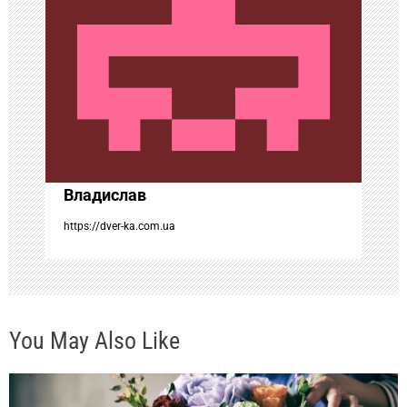
п
о
з
а
Владислав
п
https://dver-ka.com.ua
и
с
You May Also Like
я
м