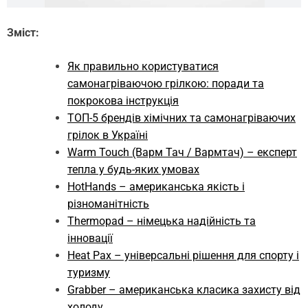
Зміст:
Як правильно користуватися
самонагріваючою грілкою: поради та
покрокова інструкція
ТОП-5 брендів хімічних та самонагріваючих
грілок в Україні
Warm Touch (Варм Тач / Вармтач) – експерт
тепла у будь-яких умовах
HotHands – американська якість і
різноманітність
Thermopad – німецька надійність та
інновації
Heat Pax – універсальні рішення для спорту і
туризму
Grabber – американська класика захисту від
холоду