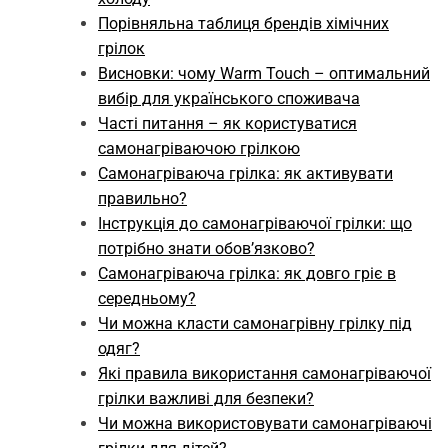
Порівняльна таблиця брендів хімічних
грілок
Висновки: чому Warm Touch – оптимальний
вибір для українського споживача
Часті питання – як користуватися
самонагріваючою грілкою
Самонагріваюча грілка: як активувати
правильно?
Інструкція до самонагріваючої грілки: що
потрібно знати обов’язково?
Самонагріваюча грілка: як довго гріє в
середньому?
Чи можна класти самонагрівну грілку під
одяг?
Які правила використання самонагріваючої
грілки важливі для безпеки?
Чи можна використовувати самонагріваючі