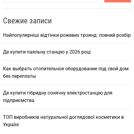
a
r
Свежие записи
c
h
Найпопулярніші відтінки рожевих троянд: повний розбір
Де купити паяльну станцію у 2026 році
Как выбрать отопительное оборудование под свой дом
без переплаты
Де купити гібридну сонячну електростанцію для
підприємства
ТОП виробників натуральної доглядової косметики в
Україні