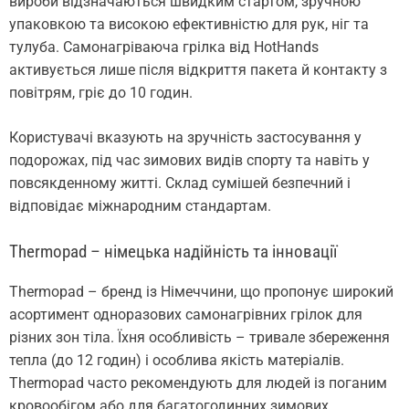
вироби відзначаються швидким стартом, зручною
упаковкою та високою ефективністю для рук, ніг та
тулуба. Самонагріваюча грілка від HotHands
активується лише після відкриття пакета й контакту з
повітрям, гріє до 10 годин.
Користувачі вказують на зручність застосування у
подорожах, під час зимових видів спорту та навіть у
повсякденному житті. Склад сумішей безпечний і
відповідає міжнародним стандартам.
Thermopad – німецька надійність та інновації
Thermopad – бренд із Німеччини, що пропонує широкий
асортимент одноразових самонагрівних грілок для
різних зон тіла. Їхня особливість – тривале збереження
тепла (до 12 годин) і особлива якість матеріалів.
Thermopad часто рекомендують для людей із поганим
кровообігом або для багатогодинних зимових