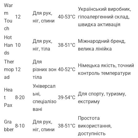
War
Український виробник,
m
Для рук,
12
40-53°C
гіпоалергенний склад,
Tou
ніг, спини
швидка активація
ch
Hot
Для рук,
Міжнародний бренд,
Han
10
38-51°C
ніг, тіла
велика лінійка
ds
Ther
Для
Німецька якість, точний
mop
12
різних зон
40-52°C
контроль температури
ad
тіла
Універсал
Hea
ьні,
Для спорту, туризму,
t
8-20
39-54°C
спеціалізо
екстриму
Pax
вані
Простота
Gra
Для рук,
8-10
38-51°C
використання,
bber
ніг, спини
доступність