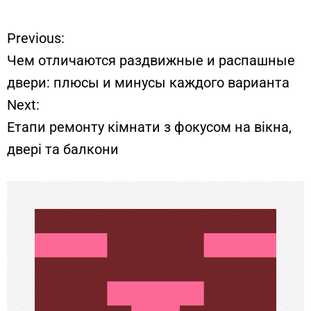
Previous:
Н
Чем отличаются раздвижные и распашные
а
двери: плюсы и минусы каждого варианта
Next:
в
Етапи ремонту кімнати з фокусом на вікна,
и
двері та балкони
г
а
ц
и
я