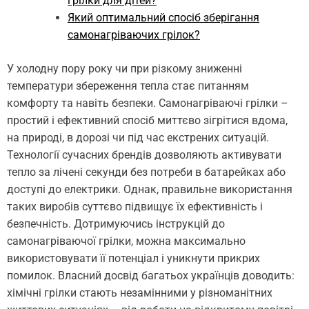
грілки для дітей?
Який оптимальний спосіб зберігання
самонагріваючих грілок?
У холодну пору року чи при різкому зниженні
температури збереження тепла стає питанням
комфорту та навіть безпеки. Самонагріваючі грілки –
простий і ефективний спосіб миттєво зігрітися вдома,
на природі, в дорозі чи під час екстрених ситуацій.
Технології сучасних брендів дозволяють активувати
тепло за лічені секунди без потреби в батарейках або
доступі до електрики. Однак, правильне використання
таких виробів суттєво підвищує їх ефективність і
безпечність. Дотримуючись інструкцій до
самонагріваючої грілки, можна максимально
використовувати її потенціал і уникнути прикрих
помилок. Власний досвід багатьох українців доводить:
хімічні грілки стають незамінними у різноманітних