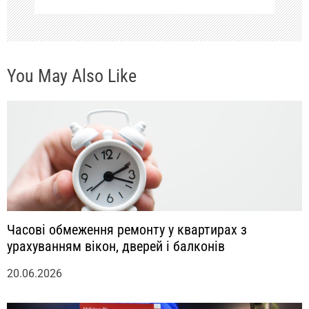
и
с
You May Also Like
я
м
Часові обмеження ремонту у квартирах з
урахуванням вікон, дверей і балконів
20.06.2026