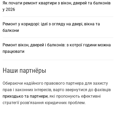
Як почати ремонт квартири з вікон, дверей та балконів
у 2026
Ремонт у коридорі: ідеї з огляду на двері, вікна та
балкони
Ремонт вікон, дверей і балконів: з котрої години можна
працювати
Наши партнёры
Обираючи надійного правового партнера для захисту
прав і законних інтересів, варто звернутися до фахівців
приходько та партнери
, які пропонують ефективні
стратегії розв'язання юридичних проблем.