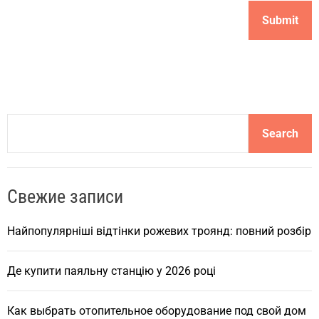
S
Search
e
a
r
Свежие записи
c
h
Найпопулярніші відтінки рожевих троянд: повний розбір
Де купити паяльну станцію у 2026 році
Как выбрать отопительное оборудование под свой дом