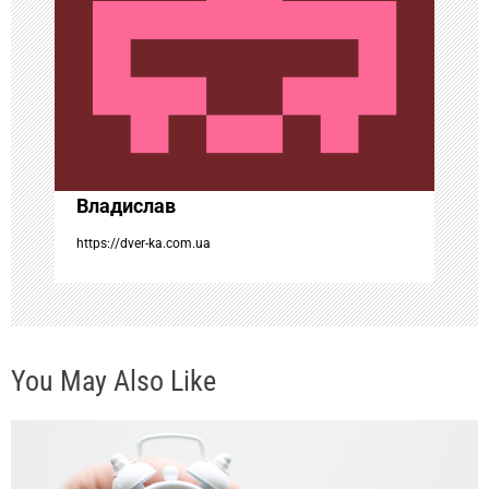
п
о
з
а
Владислав
п
https://dver-ka.com.ua
и
с
You May Also Like
я
м