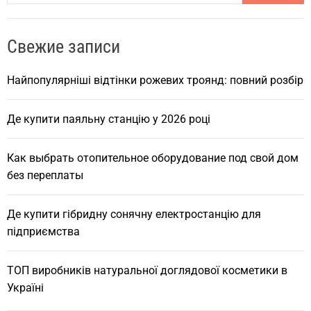
a
r
Свежие записи
c
h
Найпопулярніші відтінки рожевих троянд: повний розбір
Де купити паяльну станцію у 2026 році
Как выбрать отопительное оборудование под свой дом
без переплаты
Де купити гібридну сонячну електростанцію для
підприємства
ТОП виробників натуральної доглядової косметики в
Україні