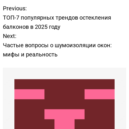
Previous:
Н
ТОП-7 популярных трендов остекления
а
балконов в 2025 году
Next:
в
Частые вопросы о шумоизоляции окон:
и
мифы и реальность
г
а
ц
и
я