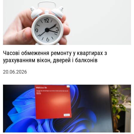
м
Часові обмеження ремонту у квартирах з
урахуванням вікон, дверей і балконів
20.06.2026