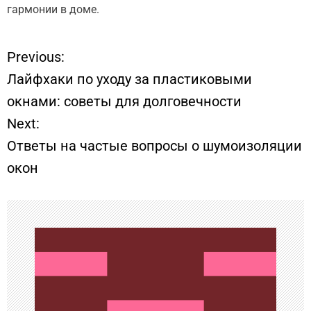
гармонии в доме.
Previous:
Н
Лайфхаки по уходу за пластиковыми
а
окнами: советы для долговечности
Next:
в
Ответы на частые вопросы о шумоизоляции
и
окон
г
а
ц
и