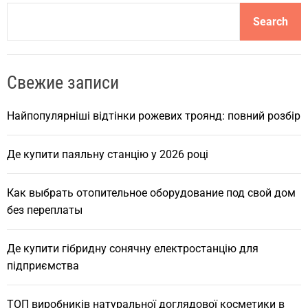
S
Search
e
a
r
Свежие записи
c
h
Найпопулярніші відтінки рожевих троянд: повний розбір
Де купити паяльну станцію у 2026 році
Как выбрать отопительное оборудование под свой дом
без переплаты
Де купити гібридну сонячну електростанцію для
підприємства
ТОП виробників натуральної доглядової косметики в