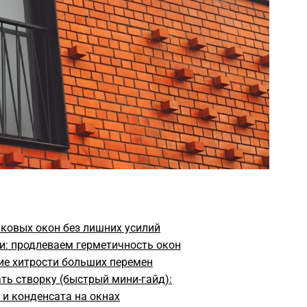
ковых окон без лишних усилий
и: продлеваем герметичность окон
ие хитрости больших перемен
ть створку (быстрый мини-гайд):
и конденсата на окнах