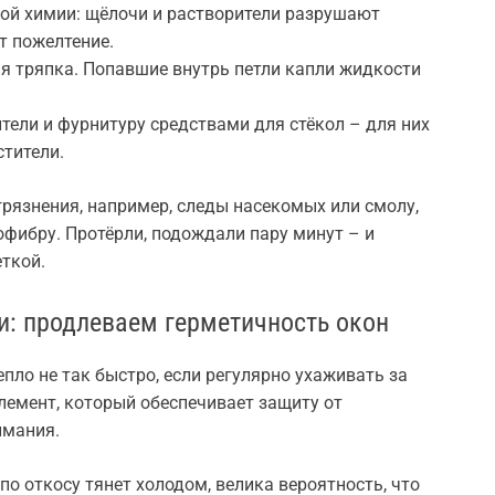
вой химии: щёлочи и растворители разрушают
т пожелтение.
я тряпка. Попавшие внутрь петли капли жидкости
ители и фурнитуру средствами для стёкол – для них
тители.
рязнения, например, следы насекомых или смолу,
фибру. Протёрли, подождали пару минут – и
ткой.
и: продлеваем герметичность окон
пло не так быстро, если регулярно ухаживать за
лемент, который обеспечивает защиту от
имания.
 по откосу тянет холодом, велика вероятность, что