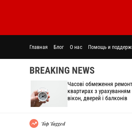
S
k
i
p
t
o
Главная
Блог
О нас
Помощь и поддерж
c
o
n
BREAKING NEWS
t
e
дтінки
Часові обмеження ремонт
n
овний
квартирах з урахуванням
t
вікон, дверей і балконів
Top Tagged