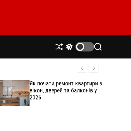
S
S
S
h
w
e
u
i
a
ff
t
r
l
c
c
e
h
h
Як почати ремонт квартири з
c
вікон, дверей та балконів у
o
l
2026
o
r
m
o
d
e