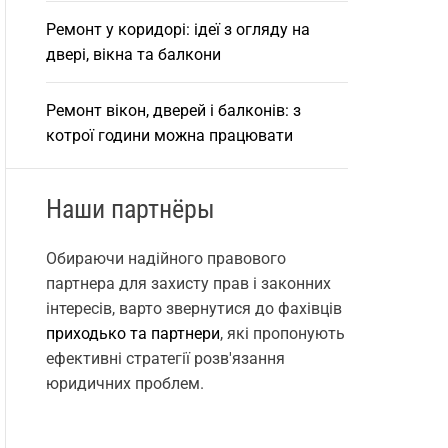
Ремонт у коридорі: ідеї з огляду на
двері, вікна та балкони
Ремонт вікон, дверей і балконів: з
котрої години можна працювати
Наши партнёры
Обираючи надійного правового
партнера для захисту прав і законних
інтересів, варто звернутися до фахівців
приходько та партнери
, які пропонують
ефективні стратегії розв'язання
юридичних проблем.