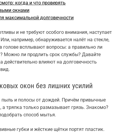
смотр: когда и что проверять
овыми окнами
ля максимальной долговечности
отливы и не требуют особого внимания, наступает
 Или, например, обнаруживается налёт на стекле,
 в голове всплывают вопросы: а правильно ли
? Можно ли продлить срок службы? Давайте
да действительно влияют на долговечность
 вид.
ковых окон без лишних усилий
я пыль и полосы от дождей. Причём привычные
 а тряпка только размазывает грязь. Знакомо?
подобрать способ мытья.
зивные губки и жёсткие щётки портят пластик.