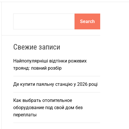
S
Search
e
a
r
Свежие записи
c
h
Найпопулярніші відтінки рожевих
троянд: повний розбір
Де купити паяльну станцію у 2026 році
Как выбрать отопительное
оборудование под свой дом без
переплаты