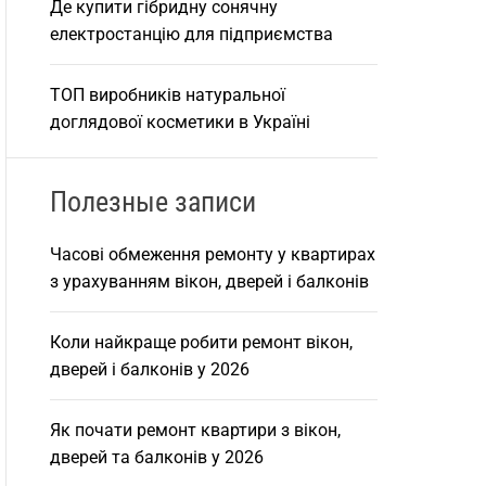
Де купити гібридну сонячну
електростанцію для підприємства
ТОП виробників натуральної
доглядової косметики в Україні
Полезные записи
Часові обмеження ремонту у квартирах
з урахуванням вікон, дверей і балконів
Коли найкраще робити ремонт вікон,
дверей і балконів у 2026
Як почати ремонт квартири з вікон,
дверей та балконів у 2026