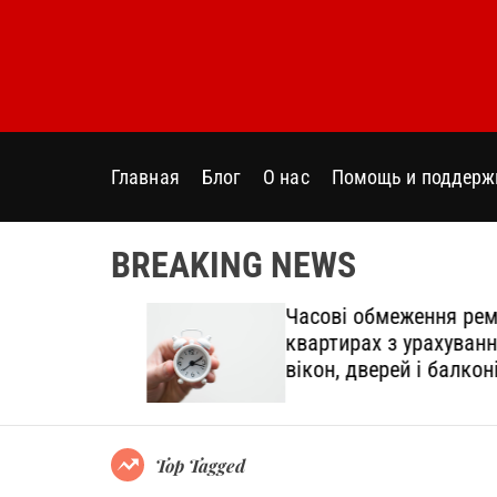
S
k
i
p
t
o
Главная
Блог
О нас
Помощь и поддерж
c
o
n
BREAKING NEWS
t
e
дтінки
Часові обмеження ремонт
n
овний
квартирах з урахуванням
t
вікон, дверей і балконів
Top Tagged