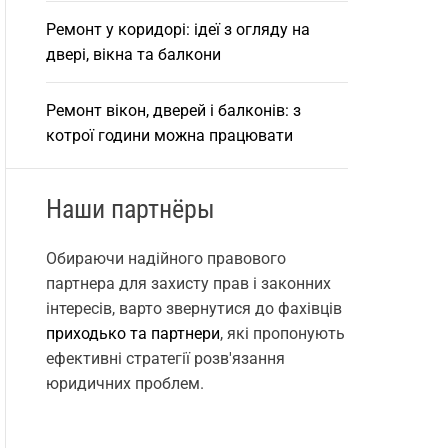
Ремонт у коридорі: ідеї з огляду на
двері, вікна та балкони
Ремонт вікон, дверей і балконів: з
котрої години можна працювати
Наши партнёры
Обираючи надійного правового
партнера для захисту прав і законних
інтересів, варто звернутися до фахівців
приходько та партнери
, які пропонують
ефективні стратегії розв'язання
юридичних проблем.