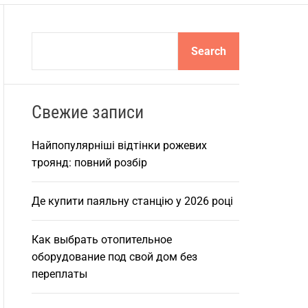
S
Search
e
a
r
Свежие записи
c
h
Найпопулярніші відтінки рожевих
троянд: повний розбір
Де купити паяльну станцію у 2026 році
Как выбрать отопительное
оборудование под свой дом без
переплаты