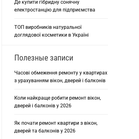
Де купити гібридну сонячну
електростанцію для підприємства
ТОП виробників натуральної
доглядової косметики в Україні
Полезные записи
Часові обмеження ремонту у квартирах
з урахуванням вікон, дверей і балконів
Коли найкраще робити ремонт вікон,
дверей і балконів у 2026
Як почати ремонт квартири з вікон,
дверей та балконів у 2026