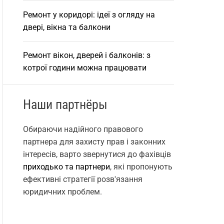
Ремонт у коридорі: ідеї з огляду на
двері, вікна та балкони
Ремонт вікон, дверей і балконів: з
котрої години можна працювати
Наши партнёры
Обираючи надійного правового
партнера для захисту прав і законних
інтересів, варто звернутися до фахівців
приходько та партнери
, які пропонують
ефективні стратегії розв'язання
юридичних проблем.