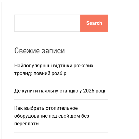
S
Search
e
a
r
Свежие записи
c
h
Найпопулярніші відтінки рожевих
троянд: повний розбір
Де купити паяльну станцію у 2026 році
Как выбрать отопительное
оборудование под свой дом без
переплаты