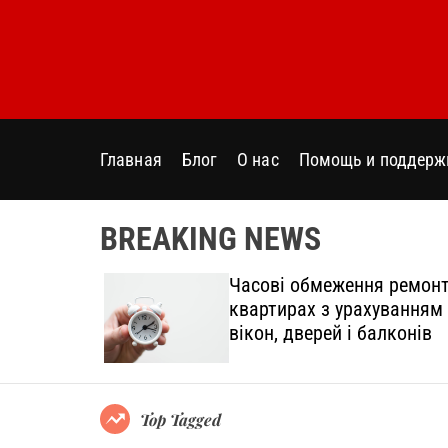
S
k
i
p
t
o
Главная
Блог
О нас
Помощь и поддерж
c
o
n
BREAKING NEWS
t
e
дтінки
Часові обмеження ремонт
n
овний
квартирах з урахуванням
t
вікон, дверей і балконів
Top Tagged