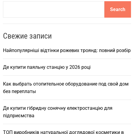
S
Search
e
a
r
Свежие записи
c
h
Найпопулярніші відтінки рожевих троянд: повний розбір
Де купити паяльну станцію у 2026 році
Как выбрать отопительное оборудование под свой дом
без переплаты
Де купити гібридну сонячну електростанцію для
підприємства
ТОП виробників натуральної доглядової косметики в