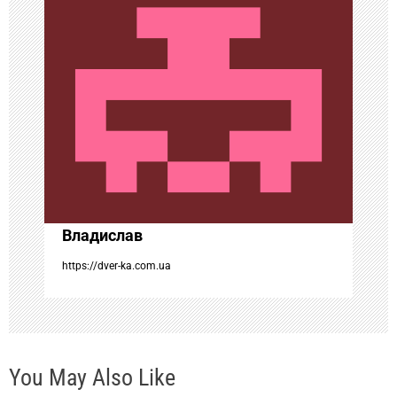
и
я
п
о
з
а
Владислав
https://dver-ka.com.ua
п
и
с
You May Also Like