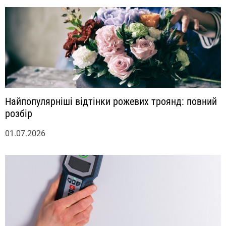
я
м
Найпопулярніші відтінки рожевих троянд: повний
розбір
01.07.2026