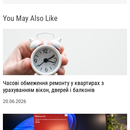
с
You May Also Like
я
м
Часові обмеження ремонту у квартирах з
урахуванням вікон, дверей і балконів
20.06.2026