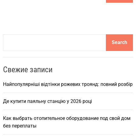
S
Search
e
a
r
Свежие записи
c
h
Найпопулярніші відтінки рожевих троянд: повний розбір
Де купити паяльну станцію у 2026 році
Как выбрать отопительное оборудование под свой дом
без переплаты