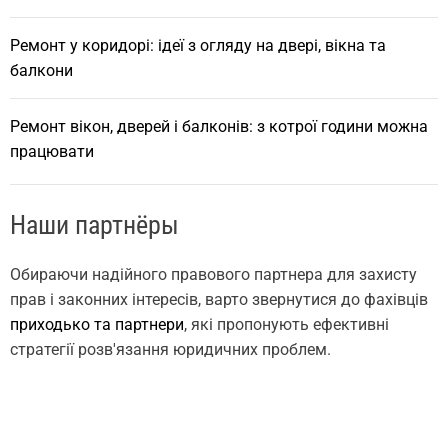
Ремонт у коридорі: ідеї з огляду на двері, вікна та
балкони
Ремонт вікон, дверей і балконів: з котрої години можна
працювати
Наши партнёры
Обираючи надійного правового партнера для захисту
прав і законних інтересів, варто звернутися до фахівців
приходько та партнери
, які пропонують ефективні
стратегії розв'язання юридичних проблем.