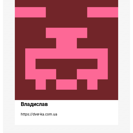
ц
и
я
п
о
з
а
Владислав
п
https://dver-ka.com.ua
и