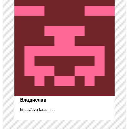
ц
и
я
п
о
з
а
Владислав
п
https://dver-ka.com.ua
и