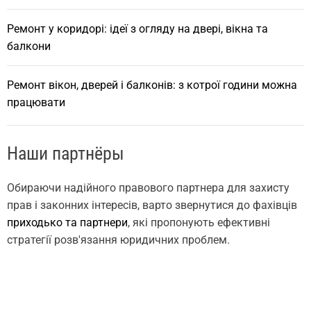
Ремонт у коридорі: ідеї з огляду на двері, вікна та
балкони
Ремонт вікон, дверей і балконів: з котрої години можна
працювати
Наши партнёры
Обираючи надійного правового партнера для захисту
прав і законних інтересів, варто звернутися до фахівців
приходько та партнери
, які пропонують ефективні
стратегії розв'язання юридичних проблем.