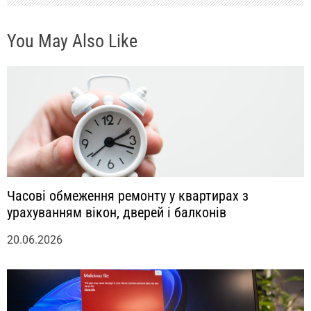
с
You May Also Like
я
м
Часові обмеження ремонту у квартирах з
урахуванням вікон, дверей і балконів
20.06.2026