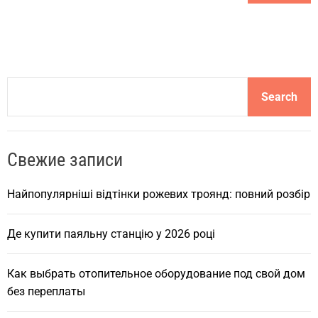
S
Search
e
a
r
Свежие записи
c
h
Найпопулярніші відтінки рожевих троянд: повний розбір
Де купити паяльну станцію у 2026 році
Как выбрать отопительное оборудование под свой дом
без переплаты