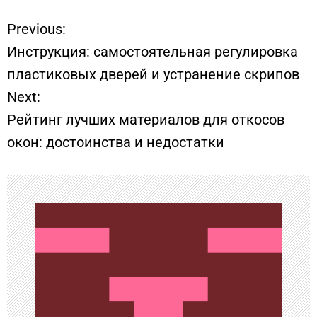
Previous:
Н
Инструкция: самостоятельная регулировка
а
пластиковых дверей и устранение скрипов
Next:
в
Рейтинг лучших материалов для откосов
и
окон: достоинства и недостатки
г
а
ц
и
я