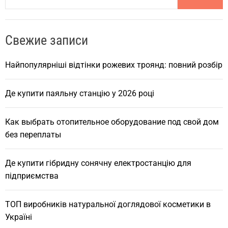
a
r
Свежие записи
c
h
Найпопулярніші відтінки рожевих троянд: повний розбір
Де купити паяльну станцію у 2026 році
Как выбрать отопительное оборудование под свой дом
без переплаты
Де купити гібридну сонячну електростанцію для
підприємства
ТОП виробників натуральної доглядової косметики в
Україні