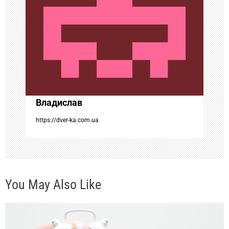
п
о
з
а
Владислав
п
https://dver-ka.com.ua
и
с
You May Also Like
я
м