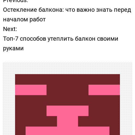
Н
Остекление балкона: что важно знать перед
а
началом работ
Next:
в
Топ-7 способов утеплить балкон своими
и
руками
г
а
ц
и
я
п