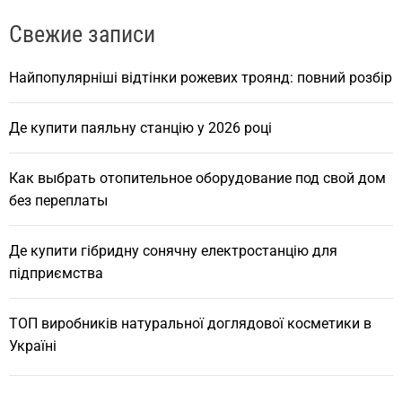
r
Свежие записи
c
h
Найпопулярніші відтінки рожевих троянд: повний розбір
Де купити паяльну станцію у 2026 році
Как выбрать отопительное оборудование под свой дом
без переплаты
Де купити гібридну сонячну електростанцію для
підприємства
ТОП виробників натуральної доглядової косметики в
Україні