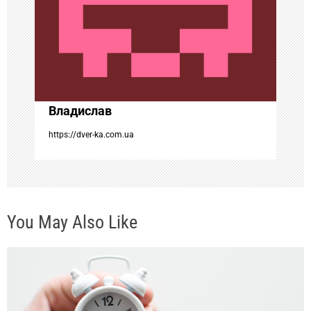
о
з
а
Владислав
п
https://dver-ka.com.ua
и
с
You May Also Like
я
м