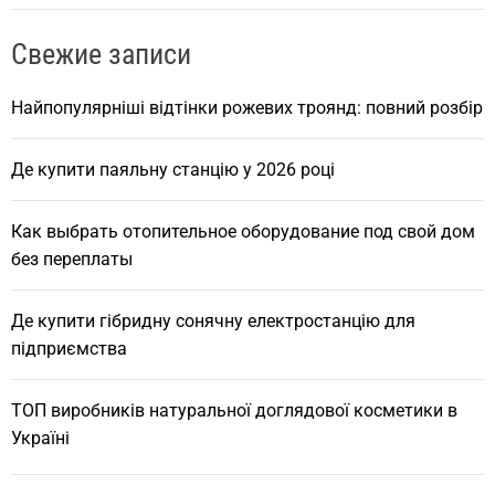
r
Свежие записи
c
h
Найпопулярніші відтінки рожевих троянд: повний розбір
Де купити паяльну станцію у 2026 році
Как выбрать отопительное оборудование под свой дом
без переплаты
Де купити гібридну сонячну електростанцію для
підприємства
ТОП виробників натуральної доглядової косметики в
Україні