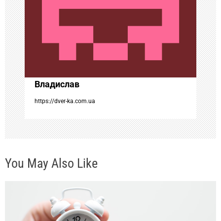
о
з
а
п
Владислав
и
https://dver-ka.com.ua
с
я
You May Also Like
м