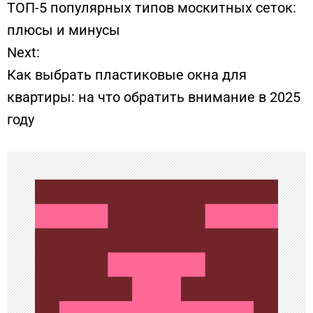
ТОП-5 популярных типов москитных сеток:
а
плюсы и минусы
Next:
в
Как выбрать пластиковые окна для
и
квартиры: на что обратить внимание в 2025
году
г
а
ц
и
я
п