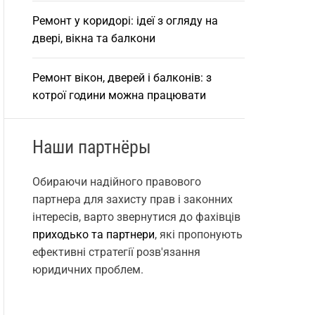
Ремонт у коридорі: ідеї з огляду на
двері, вікна та балкони
Ремонт вікон, дверей і балконів: з
котрої години можна працювати
Наши партнёры
Обираючи надійного правового
партнера для захисту прав і законних
інтересів, варто звернутися до фахівців
приходько та партнери
, які пропонують
ефективні стратегії розв'язання
юридичних проблем.