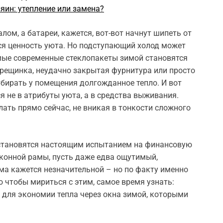
яин: утепление или замена?
ом, а батареи, кажется, вот-вот начнут шипеть от
ся ценность уюта. Но подступающий холод может
амые современные стеклопакеты зимой становятся
трещинка, неудачно закрытая фурнитура или просто
тбирать у помещения долгожданное тепло. И вот
 не в атрибуты уюта, а в средства выживания.
лать прямо сейчас, не вникая в тонкости сложного
 становятся настоящим испытанием на финансовую
оконной рамы, пусть даже едва ощутимый,
ма кажется незначительной – но по факту именно
го чтобы мириться с этим, самое время узнать:
 для экономии тепла через окна зимой, которыми