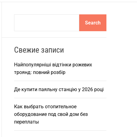
S
Search
e
a
r
Свежие записи
c
h
Найпопулярніші відтінки рожевих
троянд: повний розбір
Де купити паяльну станцію у 2026 році
Как выбрать отопительное
оборудование под свой дом без
переплаты