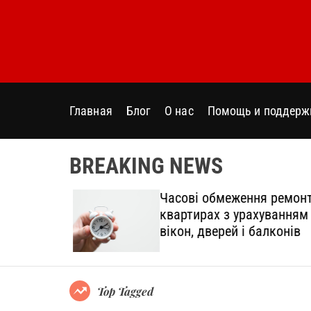
S
k
i
p
t
o
Главная
Блог
О нас
Помощь и поддерж
c
o
n
BREAKING NEWS
t
e
дтінки
Часові обмеження ремонт
n
овний
квартирах з урахуванням
t
вікон, дверей і балконів
Top Tagged