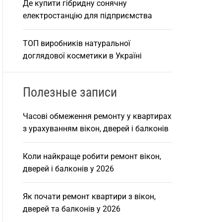
Де купити гібридну сонячну
електростанцію для підприємства
ТОП виробників натуральної
доглядової косметики в Україні
Полезные записи
Часові обмеження ремонту у квартирах
з урахуванням вікон, дверей і балконів
Коли найкраще робити ремонт вікон,
дверей і балконів у 2026
Як почати ремонт квартири з вікон,
дверей та балконів у 2026