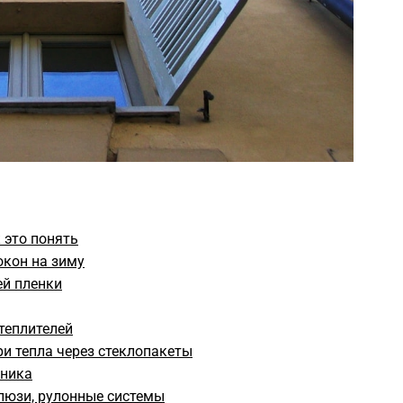
 это понять
окон на зиму
й пленки
теплителей
и тепла через стеклопакеты
нника
люзи, рулонные системы