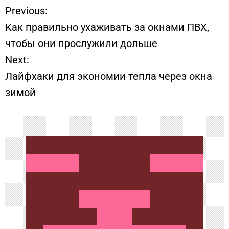
Previous:
Н
Как правильно ухаживать за окнами ПВХ,
а
чтобы они прослужили дольше
Next:
в
Лайфхаки для экономии тепла через окна
и
зимой
г
а
ц
и
я