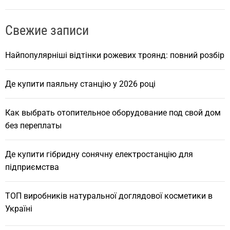
a
r
Свежие записи
c
h
Найпопулярніші відтінки рожевих троянд: повний розбір
Де купити паяльну станцію у 2026 році
Как выбрать отопительное оборудование под свой дом
без переплаты
Де купити гібридну сонячну електростанцію для
підприємства
ТОП виробників натуральної доглядової косметики в
Україні