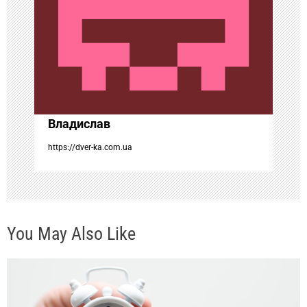
п
о
з
а
Владислав
п
https://dver-ka.com.ua
и
с
You May Also Like
я
м