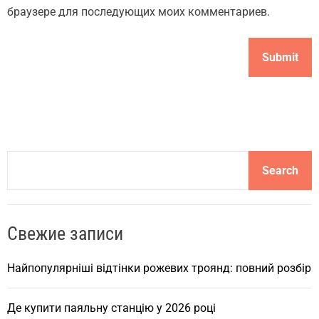
браузере для последующих моих комментариев.
S
Search
e
a
r
Свежие записи
c
h
Найпопулярніші відтінки рожевих троянд: повний розбір
Де купити паяльну станцію у 2026 році