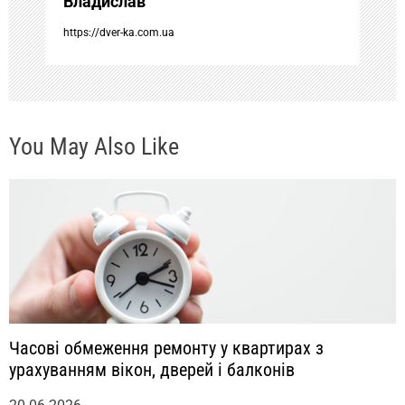
Владислав
п
https://dver-ka.com.ua
и
с
You May Also Like
я
м
Часові обмеження ремонту у квартирах з
урахуванням вікон, дверей і балконів